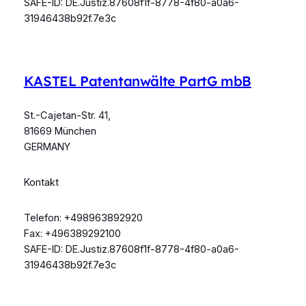
SAFE-ID: DE.Justiz.87608f1f-8778-4f80-a0a6-
31946438b92f.7e3c
KASTEL Patentanwälte PartG mbB
St.-Cajetan-Str. 41,
81669 München
GERMANY
Kontakt
Telefon: +498963892920
Fax: +496389292100
SAFE-ID: DE.Justiz.87608f1f-8778-4f80-a0a6-
31946438b92f.7e3c